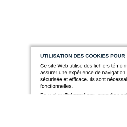
UTILISATION DES COOKIES POUR
Ce site Web utilise des fichiers témoin
assurer une expérience de navigation 
sécurisée et efficace. Ils sont nécessa
fonctionnelles.
Pour plus d'informations, consultez no
cookies.
En savoir plus
En cliquant sur « Tout accepter », vou
utilisation des cookies.
En cliquant sur « Tout refuser », vous