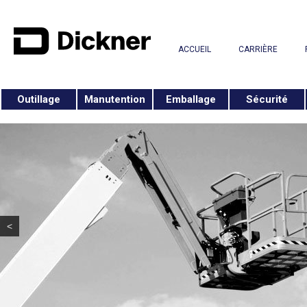
ACCUEIL
CARRIÈRE
Outillage
Manutention
Emballage
Sécurité
<