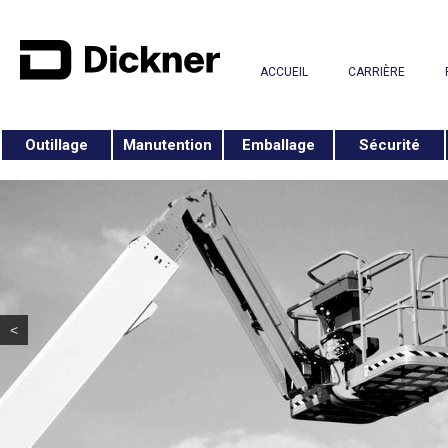
ACCUEIL
CARRIÈRE
Outillage
Manutention
Emballage
Sécurité
<