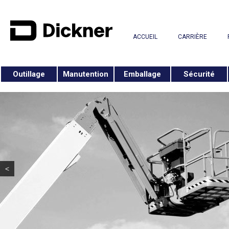
ACCUEIL
CARRIÈRE
Outillage
Manutention
Emballage
Sécurité
<