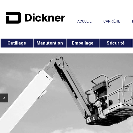
ACCUEIL
CARRIÈRE
Outillage
Manutention
Emballage
Sécurité
<