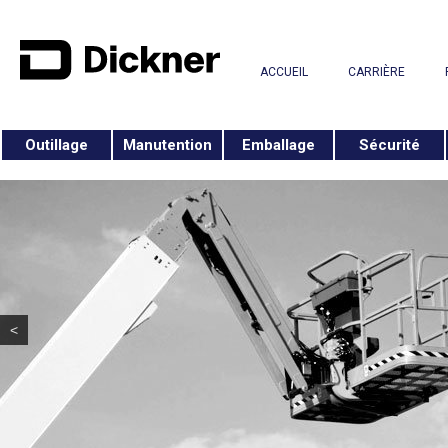
ACCUEIL
CARRIÈRE
Outillage
Manutention
Emballage
Sécurité
<