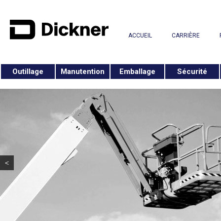
ACCUEIL
CARRIÈRE
Outillage
Manutention
Emballage
Sécurité
<