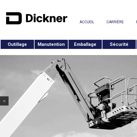
ACCUEIL
CARRIÈRE
Outillage
Manutention
Emballage
Sécurité
<