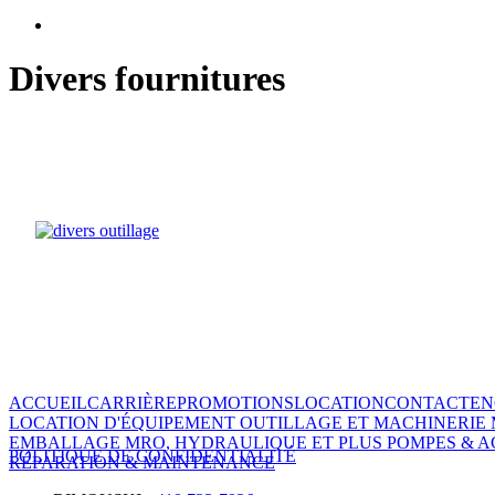
Divers fournitures
ACCUEIL
CARRIÈRE
PROMOTIONS
LOCATION
CONTACT
EN
LOCATION D'ÉQUIPEMENT
OUTILLAGE ET MACHINERIE
EMBALLAGE
MRO, HYDRAULIQUE ET PLUS
POMPES & A
POLITIQUE DE CONFIDENTIALITÉ
RÉPARATION & MAINTENANCE