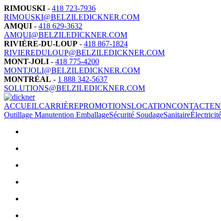
RIMOUSKI
-
418 723-7936
RIMOUSKI@BELZILEDICKNER.COM
AMQUI
-
418 629-3632
AMQUI@BELZILEDICKNER.COM
RIVIÈRE-DU-LOUP
-
418 867-1824
RIVIEREDULOUP@BELZILEDICKNER.COM
MONT-JOLI
-
418 775-4200
MONTJOLI@BELZILEDICKNER.COM
MONTRÉAL
-
1 888 342-5637
SOLUTIONS@BELZILEDICKNER.COM
ACCUEIL
CARRIÈRE
PROMOTIONS
LOCATION
CONTACT
EN
Outillage
Manutention
Emballage
Sécurité
Soudage
Sanitaire
Électricit