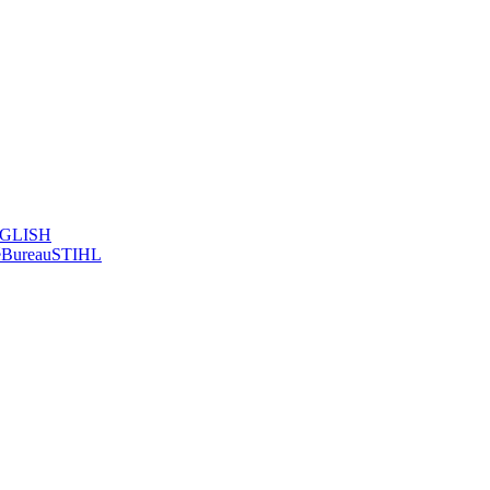
GLISH
é
Bureau
STIHL