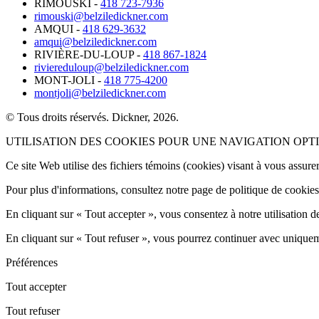
RIMOUSKI
-
418 723-7936
rimouski@belziledickner.com
AMQUI
-
418 629-3632
amqui@belziledickner.com
RIVIÈRE-DU-LOUP
-
418 867-1824
riviereduloup@belziledickner.com
MONT-JOLI
-
418 775-4200
montjoli@belziledickner.com
© Tous droits réservés. Dickner, 2026.
UTILISATION DES COOKIES POUR UNE NAVIGATION OPT
Ce site Web utilise des fichiers témoins (cookies) visant à vous assurer
Pour plus d'informations, consultez notre page de politique de cookie
En cliquant sur « Tout accepter », vous consentez à notre utilisation d
En cliquant sur « Tout refuser », vous pourrez continuer avec uniqueme
Préférences
Tout accepter
Tout refuser