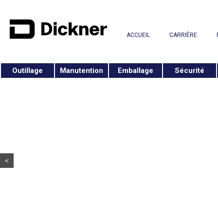
ACCUEIL
CARRIÈRE
Outillage
Manutention
Emballage
Sécurité
<