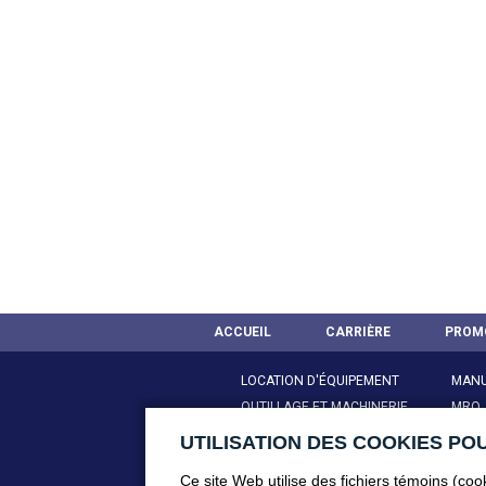
ACCUEIL
CARRIÈRE
PROM
LOCATION D'ÉQUIPEMENT
MANU
OUTILLAGE ET MACHINERIE
MRO,
MOTEURS ÉLECTRIQUES
POMP
UTILISATION DES COOKIES PO
AIR COMPRIMÉ & ACCESSOIRES
SANI
Ce site Web utilise des fichiers témoins (co
CONSTRUCTION & CHANTIERS