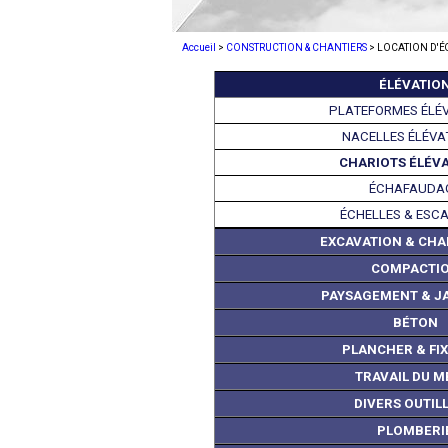
Accueil
>
CONSTRUCTION & CHANTIERS
> LOCATION D'
ÉLÉVATIO
PLATEFORMES ÉLÉ
NACELLES ÉLÉVA
CHARIOTS ÉLÉV
ÉCHAFAUDA
ÉCHELLES & ESC
EXCAVATION & CH
COMPACTI
PAYSAGEMENT & J
BÉTON
PLANCHER & FI
TRAVAIL DU M
DIVERS OUTIL
PLOMBERI