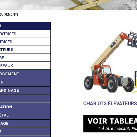
ÉQUIPEMENTS
N
VATRICES
TRICES
ATEURS
GE
ABEAUX
ARGEMENT
ON
ARDINAGE
CHARIOTS ÉLÉVATEURS
XATION
ÉTAL
LAGE
E