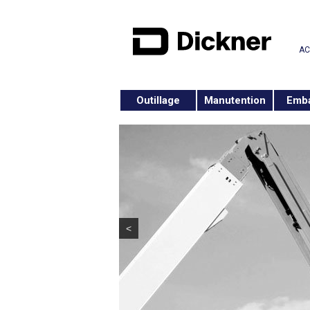
AC
Outillage
Manutention
Emba
<