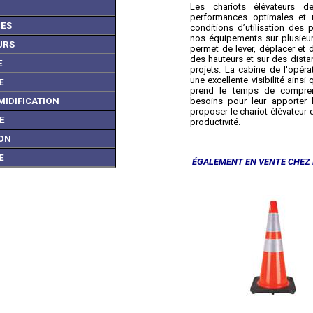
Les chariots élévateurs d
performances optimales et 
ES
conditions d’utilisation des p
nos équipements sur plusieurs
URS
permet de lever, déplacer et 
des hauteurs et sur des dista
E
projets. La cabine de l'opér
une excellente visibilité ains
E
prend le temps de comprend
MIDIFICATION
besoins pour leur apporter l
proposer le chariot élévateur d
E
productivité.
ON
E
ÉGALEMENT EN VENTE CHEZ 