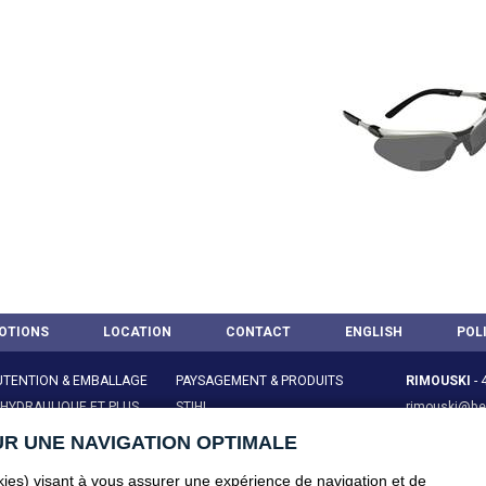
OTIONS
LOCATION
CONTACT
ENGLISH
POL
TENTION & EMBALLAGE
PAYSAGEMENT & PRODUITS
RIMOUSKI
-
 HYDRAULIQUE ET PLUS
STIHL
rimouski@bel
ES & ACCESSOIRES
SANTÉ & SÉCURITÉ AU TRAVAIL
AMQUI
-
418
UR UNE NAVIGATION OPTIMALE
TAIRE & ENTRETIEN
RÉPARATION & MAINTENANCE
amqui@belzi
okies) visant à vous assurer une expérience de navigation et de
RIVIÈRE-DU