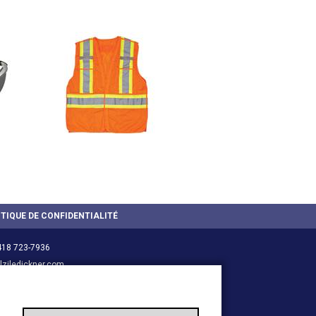
ITIQUE DE CONFIDENTIALITÉ
418 723-7936
ziledickner.com
 629-3632
ledickner.com
-LOUP
-
418 867-1824