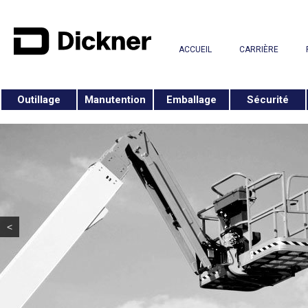
ACCUEIL
CARRIÈRE
Outillage
Manutention
Emballage
Sécurité
<