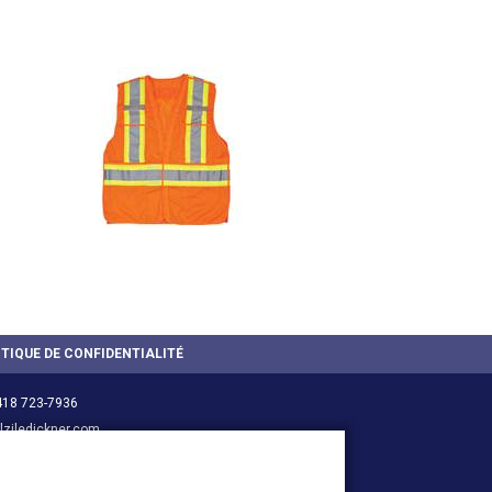
ITIQUE DE CONFIDENTIALITÉ
418 723-7936
ziledickner.com
 629-3632
ledickner.com