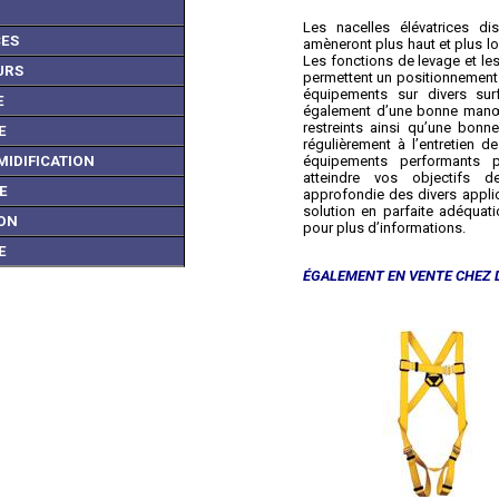
Les nacelles élévatrices di
ES
amèneront plus haut et plus loi
Les fonctions de levage et l
URS
permettent un positionnement 
équipements sur divers surfa
E
également d’une bonne manœuv
restreints ainsi qu’une bon
E
régulièrement à l’entretien d
MIDIFICATION
équipements performants po
atteindre vos objectifs d
E
approfondie des divers applic
solution en parfaite adéquat
ON
pour plus d’informations.
E
ÉGALEMENT EN VENTE CHEZ 