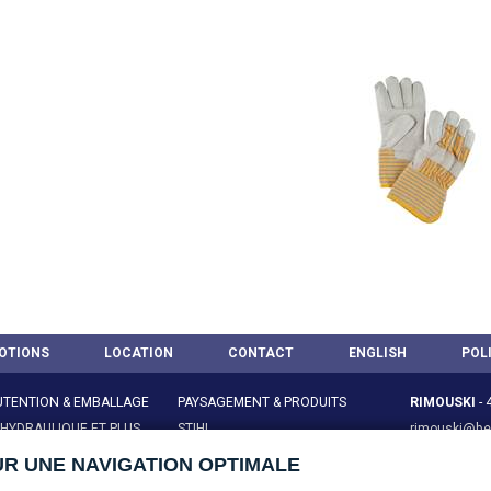
OTIONS
LOCATION
CONTACT
ENGLISH
POL
TENTION & EMBALLAGE
PAYSAGEMENT & PRODUITS
RIMOUSKI
-
 HYDRAULIQUE ET PLUS
STIHL
rimouski@bel
ES & ACCESSOIRES
SANTÉ & SÉCURITÉ AU TRAVAIL
AMQUI
-
418
UR UNE NAVIGATION OPTIMALE
TAIRE & ENTRETIEN
RÉPARATION & MAINTENANCE
amqui@belzi