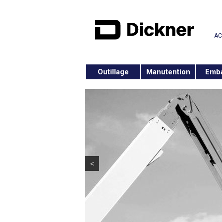
AC
Outillage
Manutention
Emba
<