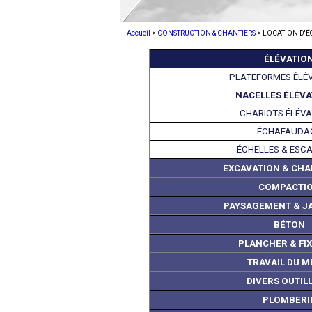
Accueil
>
CONSTRUCTION & CHANTIERS
> LOCATION D'
ÉLÉVATIO
PLATEFORMES ÉLÉ
NACELLES ÉLÉVA
CHARIOTS ÉLÉV
ÉCHAFAUDA
ÉCHELLES & ESC
EXCAVATION & CH
COMPACTI
PAYSAGEMENT & J
BÉTON
PLANCHER & FI
TRAVAIL DU M
DIVERS OUTIL
PLOMBERI