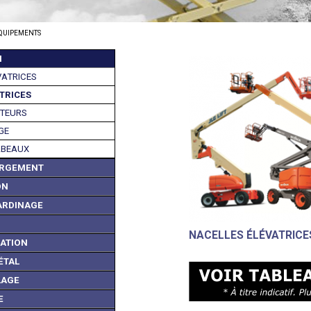
ÉQUIPEMENTS
N
VATRICES
TRICES
ATEURS
GE
ABEAUX
ARGEMENT
ON
ARDINAGE
NACELLES ÉLÉVATRICE
XATION
ÉTAL
LAGE
E