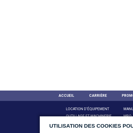
ACCUEIL
CARRIÈRE
PROM
LOCATION D'ÉQUIPEMENT
MANU
OUTILLAGE ET MACHINERIE
MRO,
MOTEURS ÉLECTRIQUES
POMP
UTILISATION DES COOKIES PO
AIR COMPRIMÉ & ACCESSOIRES
SANI