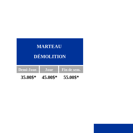
MARTEAU
DÉMOLITION
Demi-Jour.
Jour
Fin de sem.
35.00$*
45.00$*
55.00$*