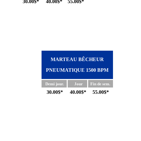
30.00$*
40.00$*
55.00$*
MARTEAU BÊCHEUR
PNEUMATIQUE 1500 BPM
Demi jour.
Jour
Fin de sem.
30
.00$*
40.00$*
55.00$*