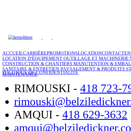
ACCUEIL
CARRIÈRE
PROMOTIONS
LOCATION
CONTACT
EN
LOCATION D'ÉQUIPEMENT
OUTILLAGE ET MACHINERIE
CONSTRUCTION & CHANTIERS
MANUTENTION & EMBA
SANITAIRE & ENTRETIEN
PAYSAGEMENT & PRODUITS S
POLITIQUE DE CONFIDENTIALITÉ
MAINTENANCE
RIMOUSKI
-
418 723-7
rimouski@belziledickne
AMQUI
-
418 629-3632
amqui@belziledickner.c