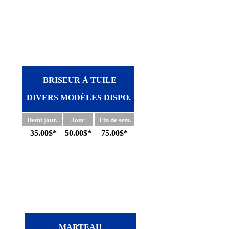
BRISEUR À TUILE
DIVERS MODÈLES DISPO.
Demi jour.
Jour
Fin de sem.
35.00$*
50.00$*
75.00$*
MARTEAU