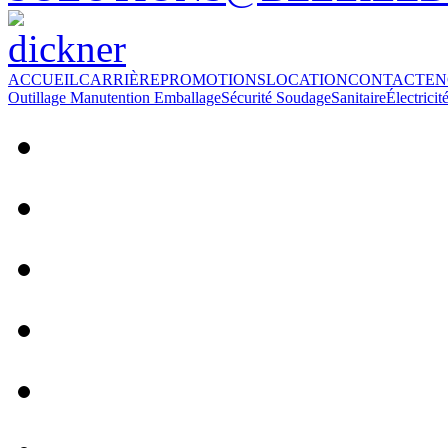
ACCUEIL
CARRIÈRE
PROMOTIONS
LOCATION
CONTACT
EN
Outillage
Manutention
Emballage
Sécurité
Soudage
Sanitaire
Électricit