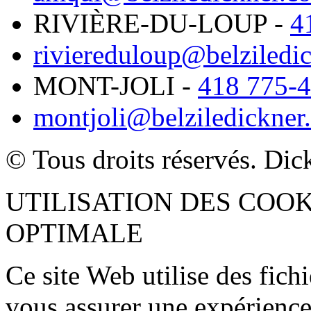
RIVIÈRE-DU-LOUP
-
4
riviereduloup@belziledi
MONT-JOLI
-
418 775-
montjoli@belziledickner
© Tous droits réservés. Dic
UTILISATION DES COO
OPTIMALE
Ce site Web utilise des fich
vous assurer une expérience